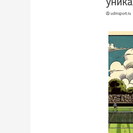
уника
udmsport.ru