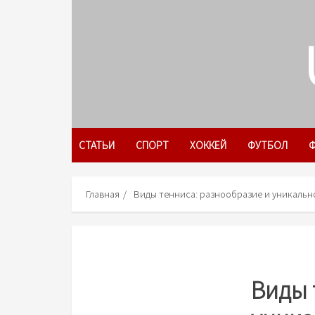
Skip
to
content
СТАТЬИ
СПОРТ
ХОККЕЙ
ФУТБОЛ
Ф
Главная
Виды тенниса: разнообразие и уникаль
Виды 