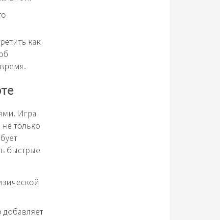
го
ретить как
соб
 время.
рте
ями. Игра
 не только
ебует
ть быстрые
изической
о добавляет