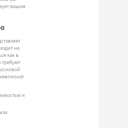
твует вашим
ов
дставляет
ходит на
ся как в
о требуют
л основой
 чемпионат
ливостью и
иза