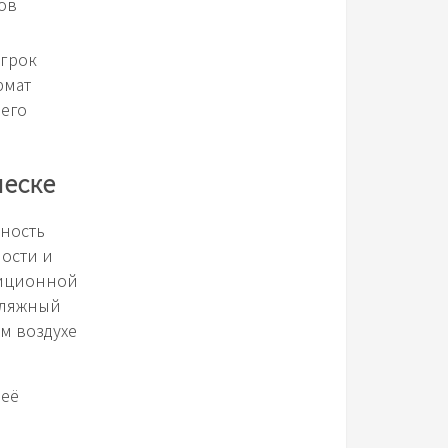
ов
игрок
рмат
 его
песке
дность
ности и
диционной
 Пляжный
м воздухе
 её