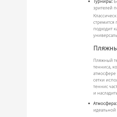
Турниры:
Б
зрителей п
Классическ
стремится 
подходит к
универсаль
Пляжный
Пляжный те
тенниса, к
атмосфере 
сетки испо
теннис час
и насладит
Атмосфера:
идеальной 