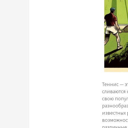
Теннис — э
сливаются 
свою попул
разнообраз
известных 
возможност
различные 