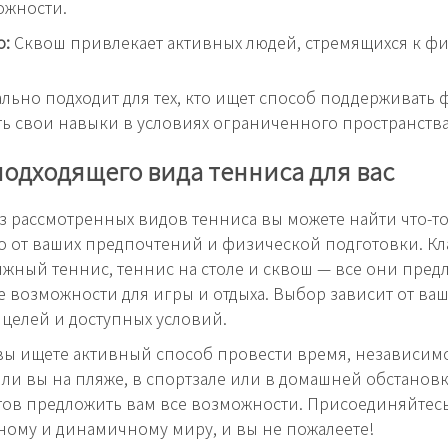
ожности.
о:
Сквош привлекает активных людей, стремящихся к ф
льно подходит для тех, кто ищет способ поддерживать 
ь свои навыки в условиях ограниченного пространства
одходящего вида тенниса для вас
з рассмотренных видов тенниса вы можете найти что-то 
 от ваших предпочтений и физической подготовки. К
яжный теннис, теннис на столе и сквош — все они пред
 возможности для игры и отдыха. Выбор зависит от ва
 целей и доступных условий.
 вы ищете активный способ провести время, независимо 
 ли вы на пляже, в спортзале или в домашней обстановк
тов предложить вам все возможности. Присоединяйтесь
ному и динамичному миру, и вы не пожалеете!