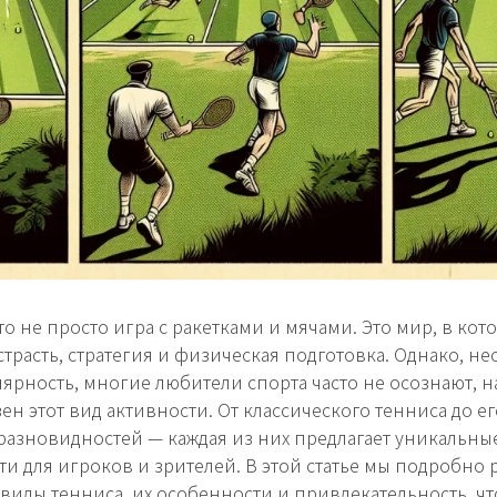
то не просто игра с ракетками и мячами. Это мир, в кот
страсть, стратегия и физическая подготовка. Однако, не
ярность, многие любители спорта часто не осознают, н
ен этот вид активности. От классического тенниса до е
разновидностей — каждая из них предлагает уникальны
и для игроков и зрителей. В этой статье мы подробно
виды тенниса, их особенности и привлекательность, ч