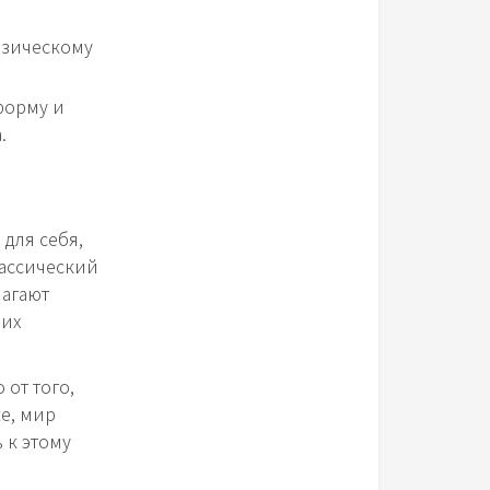
изическому
форму и
.
для себя,
лассический
лагают
ших
от того,
е, мир
 к этому