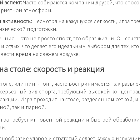
 аспект:
Часто собираются компании друзей, что спосо
приятной атмосферы.
 активность:
Несмотря на кажущуюся легкость, игра тре
изической подготовки.
ннис — это не просто спорт, это образ жизни. Он сочета
 и отдых, что делает его идеальным выбором для тех, кто
вести время на свежем воздухе.
на столе: скорость и реакция
столе, или пинг-понг, часто воспринимается как развле
 серьезный вид спорта, требующий высокой концентра
еакции. Игра проходит на столе, разделенном сеткой, и
ной, так и парной.
гра требует мгновенной реакции и быстрой обработки
и.
знообразие ударов и стратегий делает каждую игру уни