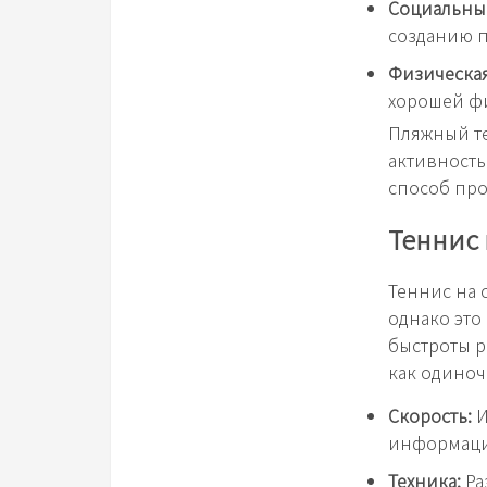
Социальный
созданию 
Физическая
хорошей ф
Пляжный те
активность
способ про
Теннис 
Теннис на 
однако это
быстроты р
как одиноч
Скорость:
И
информаци
Техника:
Ра