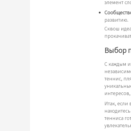
элемент сл
Сообществ
развитию.
Сквош идеа
прокачиват
Выбор п
С каждым и
независимо
теннис, пл
уникальные
интересов,
Итак, если
находитесь
тенниса го
увлекатель