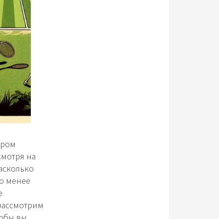
ором
смотря на
асколько
го менее
е
 рассмотрим
тобы вы