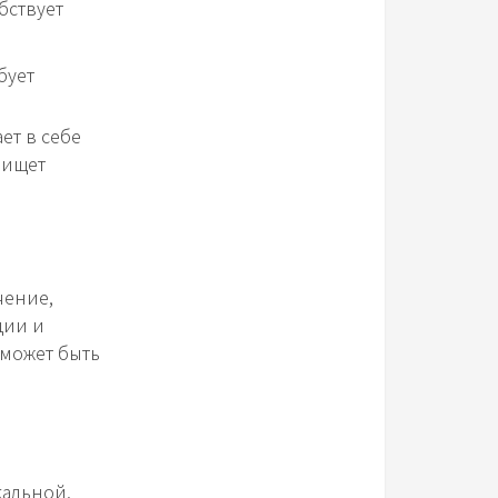
бствует
бует
ет в себе
 ищет
чение,
ции и
 может быть
кальной.