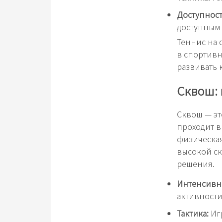
Доступност
доступным 
Теннис на 
в спортивн
развивать 
Сквош: 
Сквош — эт
проходит в
физическая
высокой ск
решения.
Интенсивн
активности
Тактика:
Игр