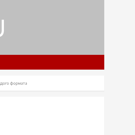
U
ждого формата