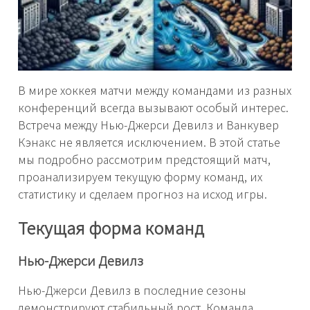
В мире хоккея матчи между командами из разных
конференций всегда вызывают особый интерес.
Встреча между Нью-Джерси Девилз и Ванкувер
Кэнакс не является исключением. В этой статье
мы подробно рассмотрим предстоящий матч,
проанализируем текущую форму команд, их
статистику и сделаем прогноз на исход игры.
Текущая форма команд
Нью-Джерси Девилз
Нью-Джерси Девилз в последние сезоны
демонстрируют стабильный рост. Команда