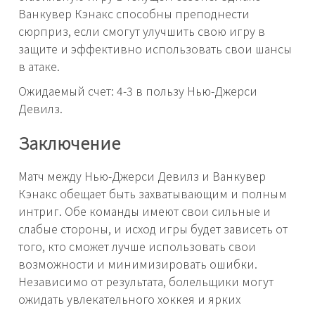
Ванкувер Кэнакс способны преподнести
сюрприз, если смогут улучшить свою игру в
защите и эффективно использовать свои шансы
в атаке.
Ожидаемый счет: 4-3 в пользу Нью-Джерси
Девилз.
Заключение
Матч между Нью-Джерси Девилз и Ванкувер
Кэнакс обещает быть захватывающим и полным
интриг. Обе команды имеют свои сильные и
слабые стороны, и исход игры будет зависеть от
того, кто сможет лучше использовать свои
возможности и минимизировать ошибки.
Независимо от результата, болельщики могут
ожидать увлекательного хоккея и ярких