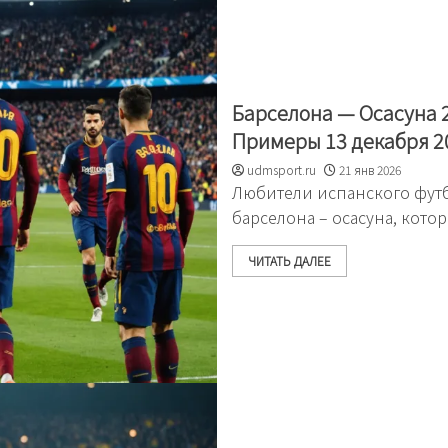
Барселона — Осасуна 2
Примеры 13 декабря 2
udmsport.ru
21 янв 2026
Любители испанского футб
барселона – осасуна, котор
ЧИТАТЬ ДАЛЕЕ