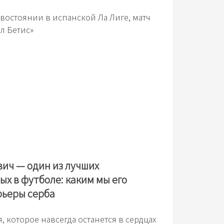
ивостоянии в испанской Ла Лиге, матч
л Бетис»
ич — один из лучших
х в футболе: каким мы его
рьеры серба
которое навсегда останется в сердцах