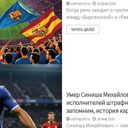
udmsport.ru
18 фев 2026
Когда речь заходит о прот
между «Барселоной» и «Реа
ЧИТАТЬ ДАЛЕЕ
Умер Синиша Михайлов
исполнителей штрафны
запомним, история ка
udmsport.ru
28 янв 2026
Синиша Михайлович — имя, 