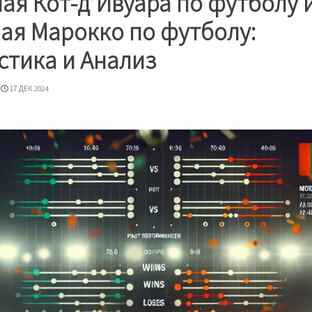
ая Кот-д’Ивуара по футболу 
ая Марокко по футболу:
стика и Анализ
17 ДЕК 2024