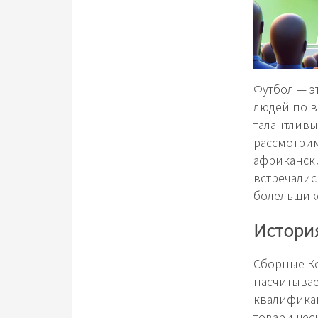
Футбол — э
людей по в
талантливы
рассмотрим
африкански
встречалис
болельщик
Истори
Сборные Ко
насчитывае
квалификац
товарищеск