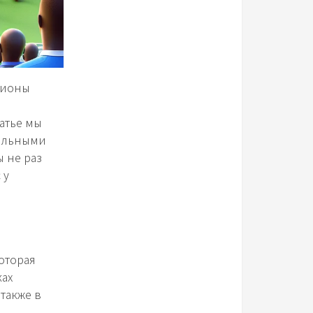
ллионы
атье мы
сильными
 не раз
 у
оторая
ках
также в