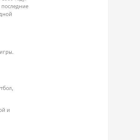
В последние
одной
игры.
тбол,
ой и