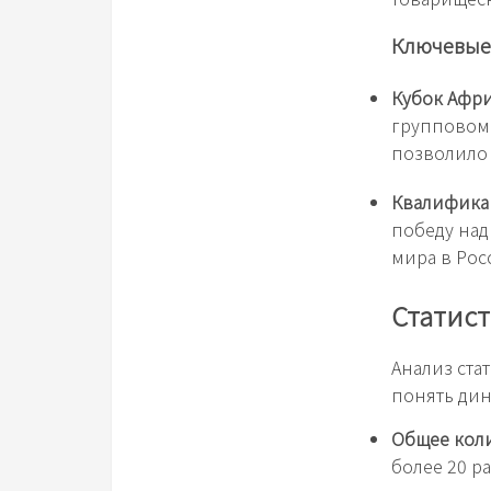
Ключевые
Кубок Афри
групповом 
позволило 
Квалификац
победу над
мира в Рос
Статист
Анализ ста
понять дин
Общее коли
более 20 ра