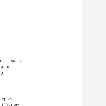
анда дважды
улярно
зды
 первой
1986 году.