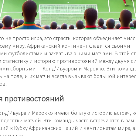
то не просто игра, это страсть, которая объединяет ми
сему миру. Африканский континент славится своими
ми футболистами и захватывающими матчами. В этой ст
 статистику и историю противостояний между двумя 
ми сборными — Кот-д’Ивуаром и Марокко. Эти команды
ь на поле, и их матчи всегда вызывают большой интерес
ов.
я противостояний
т-д’Ивуара и Марокко имеют богатую историю встреч, к
т десятки матчей. Эти команды часто встречаются в рам
ий к Кубку Африканских Наций и чемпионатам мира, а 
их матчах.