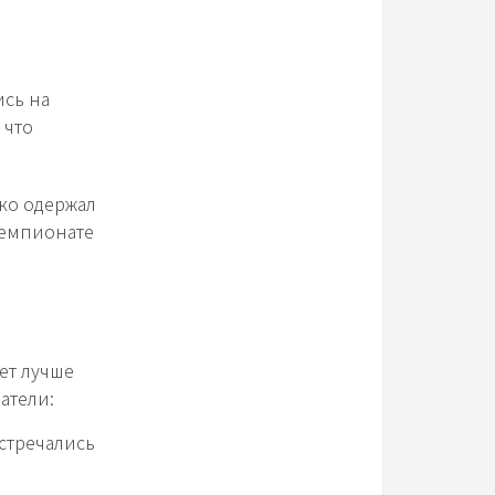
ись на
 что
ко одержал
 чемпионате
ет лучше
атели:
стречались