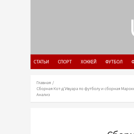
Skip
to
content
СТАТЬИ
СПОРТ
ХОККЕЙ
ФУТБОЛ
Ф
Главная
Сборная Кот-д’Ивуара по футболу и сборная Марокк
Анализ