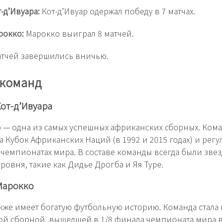
-д’Ивуара:
Кот-д’Ивуар одержал победу в 7 матчах.
рокко:
Марокко выиграл 8 матчей.
атчей завершились вничью.
 команд
от-д’Ивуара
р — одна из самых успешных африканских сборных. Ком
 Кубок Африканских Наций (в 1992 и 2015 годах) и рег
в чемпионатах мира. В составе команды всегда были зве
ровня, такие как Дидье Дрогба и Яя Туре.
Марокко
кже имеет богатую футбольную историю. Команда стала
й сборной, вышедшей в 1/8 финала чемпионата мира в 