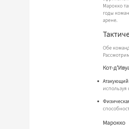
Марокко та
годы коман
арене.
Тактич
Обе команд
Рассмотрим
Кот-д’Иву
Атакующий 
используя 
Физическа
способност
Марокко