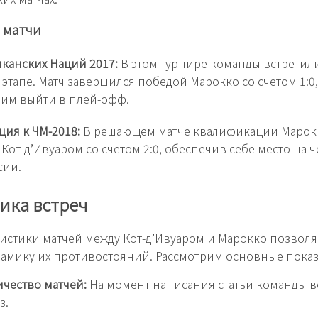
 матчи
канских Наций 2017:
В этом турнире команды встретил
этапе. Матч завершился победой Марокко со счетом 1:0,
им выйти в плей-офф.
ия к ЧМ-2018:
В решающем матче квалификации Марок
 Кот-д’Ивуаром со счетом 2:0, обеспечив себе место на
сии.
ика встреч
тистики матчей между Кот-д’Ивуаром и Марокко позволя
амику их противостояний. Рассмотрим основные показ
чество матчей:
На момент написания статьи команды в
з.