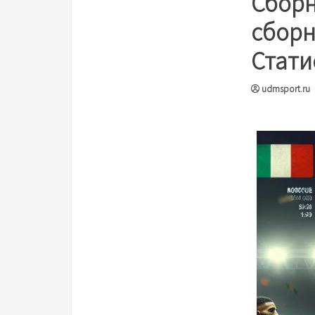
Сборн
сборн
Стати
udmsport.ru