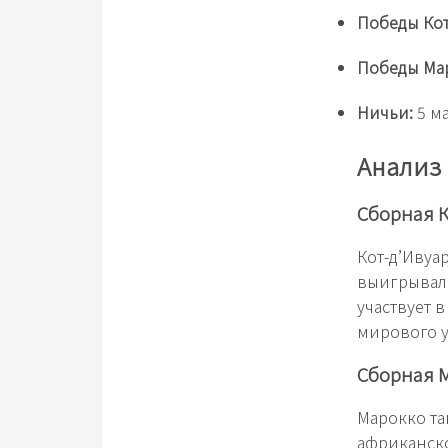
Победы Кот
Победы Ма
Ничьи:
5 м
Анализ
Сборная К
Кот-д’Ивуа
выигрывала
участвует 
мирового у
Сборная 
Марокко та
африканско