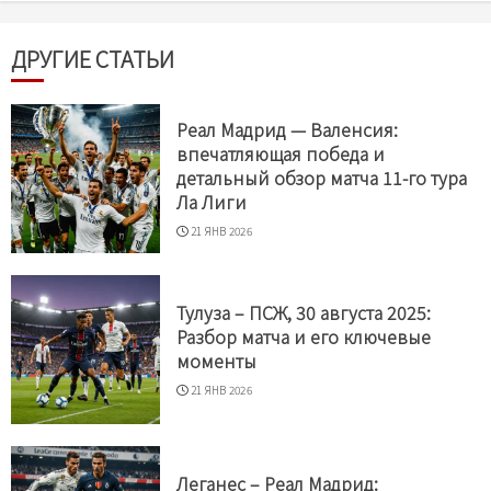
ДРУГИЕ СТАТЬИ
Реал Мадрид — Валенсия:
впечатляющая победа и
детальный обзор матча 11-го тура
Ла Лиги
21 ЯНВ 2026
Тулуза – ПСЖ, 30 августа 2025:
Разбор матча и его ключевые
моменты
21 ЯНВ 2026
Леганес – Реал Мадрид: