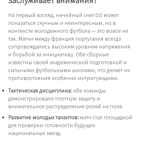
На первый взгляд, ничейный счет 0:0 может
показаться скучным и неинтересным, но в
контексте молодежного футбола — это вовсе не
так. Матчи между франция португалия всегда
сопровождались высоким уровнем напряжения
и борьбой за инициативу. Обе сборные
известны своей академической подготовкой и
сильными футбольными школами, что делает их
противостояния особенно интригующими.
Тактическая дисциплина:
обе команды
демонстрировали плотную защиту и
внимательное распределение ролей на поле.
Развитие молодых талантов:
матч стал площадкой
для проверки готовности будущих
национальных звезд.