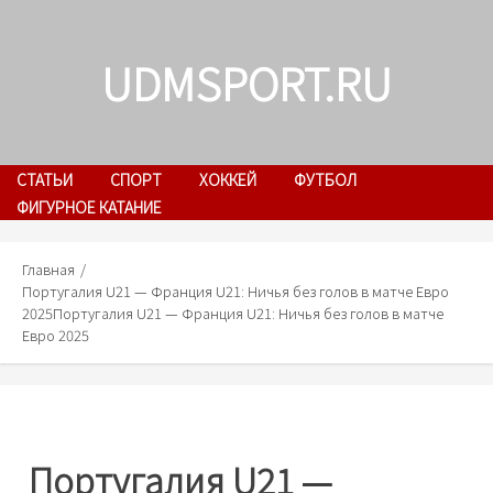
Skip
to
UDMSPORT.RU
content
СТАТЬИ
СПОРТ
ХОККЕЙ
ФУТБОЛ
ФИГУРНОЕ КАТАНИЕ
Главная
Португалия U21 — Франция U21: Ничья без голов в матче Евро
2025
Португалия U21 — Франция U21: Ничья без голов в матче
Евро 2025
Португалия U21 —