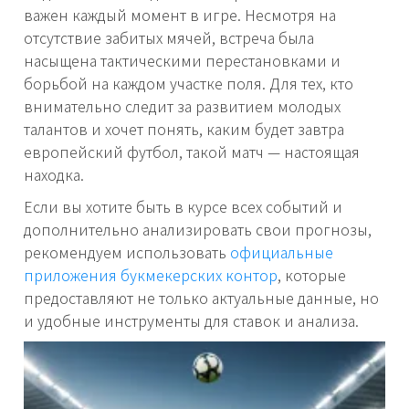
важен каждый момент в игре. Несмотря на
отсутствие забитых мячей, встреча была
насыщена тактическими перестановками и
борьбой на каждом участке поля. Для тех, кто
внимательно следит за развитием молодых
талантов и хочет понять, каким будет завтра
европейский футбол, такой матч — настоящая
находка.
Если вы хотите быть в курсе всех событий и
дополнительно анализировать свои прогнозы,
рекомендуем использовать
официальные
приложения букмекерских контор
, которые
предоставляют не только актуальные данные, но
и удобные инструменты для ставок и анализа.