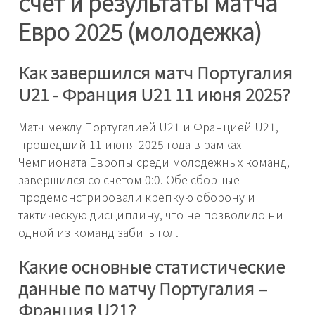
счет и результаты матча
Евро 2025 (молодежка)
Как завершился матч Португалия
U21 - Франция U21 11 июня 2025?
Матч между Португалией U21 и Францией U21,
прошедший 11 июня 2025 года в рамках
Чемпионата Европы среди молодежных команд,
завершился со счетом 0:0. Обе сборные
продемонстрировали крепкую оборону и
тактическую дисциплину, что не позволило ни
одной из команд забить гол.
Какие основные статистические
данные по матчу Португалия –
Франция U21?