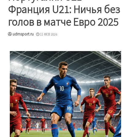
Франция U21: Ничья без
голов в матче Евро 2025
udmsport.ru
11 ФЕВ 2026