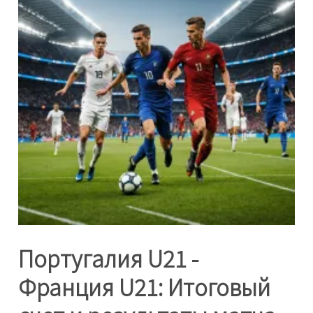
Португалия U21 -
Франция U21: Итоговый