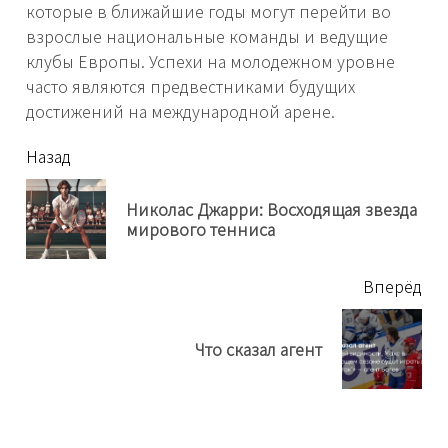
которые в ближайшие годы могут перейти во
взрослые национальные команды и ведущие
клубы Европы. Успехи на молодежном уровне
часто являются предвестниками будущих
достижений на международной арене.
читать
Назад
еще
Николас Джарри: Восходящая звезда
Пр
мирового тенниса
нов
Вперёд
Next
Что сказал агент
post: