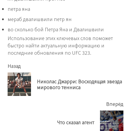
петра яна
мераб двалишвили петр ян
во сколько бой Петра Яна и Двалишвили
Использование этих ключевых слов поможет
быстро найти актуальную информацию и
последние обновления по UFC 323.
читать
Назад
еще
Николас Джарри: Восходящая звезда
Пр
мирового тенниса
нов
Вперёд
Next
Что сказал агент
post: