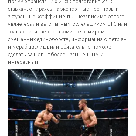
прямую трансляцию и как подготовиться к
ставкам, опираясь на экспертные прогнозы и
актуальные коэффициенты. Независимо от того,
являетесь ли вы опытным болельщиком UFC или
только начинаете знакомиться с миром
смешанных единоборств, информация о петр ян
и мераб двалишвили обязательно поможет
сделать ваш опыт более насыщенным и
интересным.