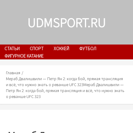
Skip
to
UDMSPORT.RU
content
СТАТЬИ
СПОРТ
ХОККЕЙ
ФУТБОЛ
ФИГУРНОЕ КАТАНИЕ
Главная
Мераб Двалишвили — Петр Ян 2: когда бой, прямая трансляция
и всё, что нужно знать о реванше UFC 323
Мераб Двалишвили —
Петр Ян 2: когда бой, прямая трансляция и всё, что нужно знать
о реванше UFC 323