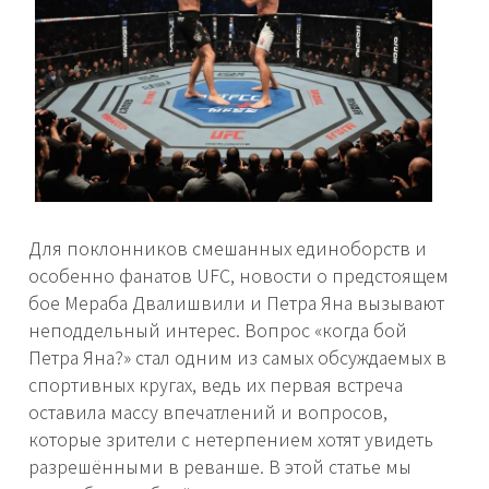
Для поклонников смешанных единоборств и
особенно фанатов UFC, новости о предстоящем
бое Мераба Двалишвили и Петра Яна вызывают
неподдельный интерес. Вопрос «когда бой
Петра Яна?» стал одним из самых обсуждаемых в
спортивных кругах, ведь их первая встреча
оставила массу впечатлений и вопросов,
которые зрители с нетерпением хотят увидеть
разрешёнными в реванше. В этой статье мы