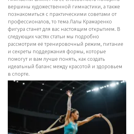
вершины художественной гимнастики, а также
познакомиться с практическими советами от
профессионалов, то тема Лалы Крамаренко
фигура станет для вас настоящим открытием. В
следующих частях статьи мы подробно
рассмотрим её тренировочный режим, питание
и секреты поддержания формы, которые
помогут и вам лучше понять, как создать
идеальный баланс между красотой и здоровьем
в спорте.