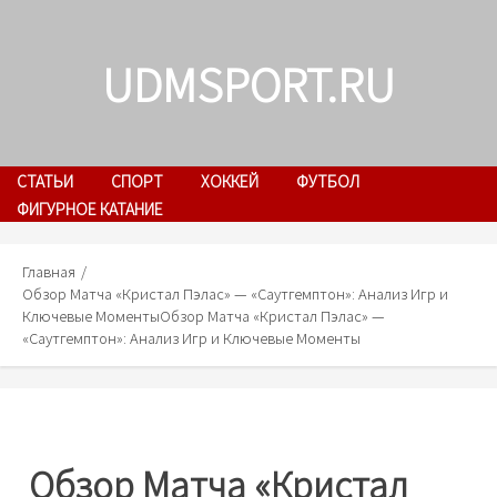
Skip
to
UDMSPORT.RU
content
СТАТЬИ
СПОРТ
ХОККЕЙ
ФУТБОЛ
ФИГУРНОЕ КАТАНИЕ
Главная
Обзор Матча «Кристал Пэлас» — «Саутгемптон»: Анализ Игр и
Ключевые Моменты
Обзор Матча «Кристал Пэлас» —
«Саутгемптон»: Анализ Игр и Ключевые Моменты
Обзор Матча «Кристал