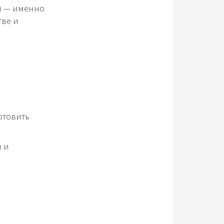
ги — именно
тве и
отовить
и и