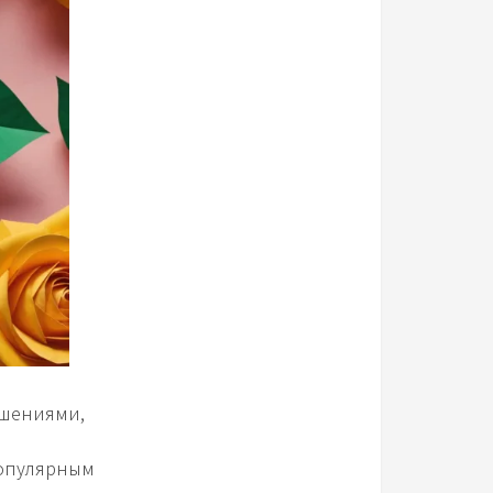
ешениями,
популярным