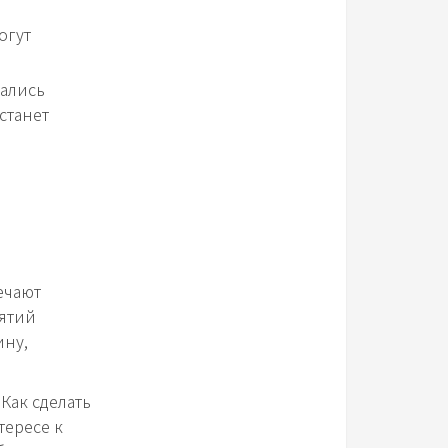
огут
мались
станет
ечают
нятий
ину,
Как сделать
тересе к