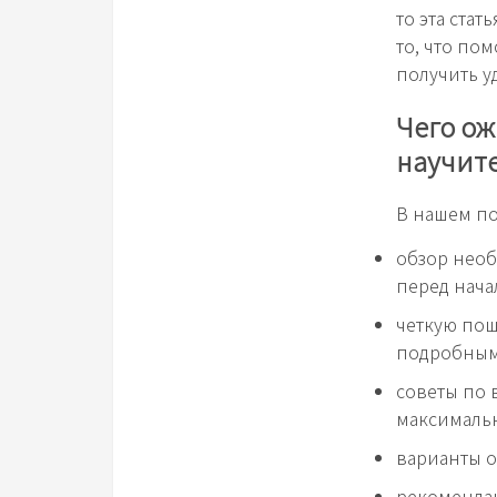
то эта ста
то, что по
получить у
Чего ож
научит
В нашем по
обзор необ
перед нача
четкую пош
подробным
советы по 
максималь
варианты 
рекомендац