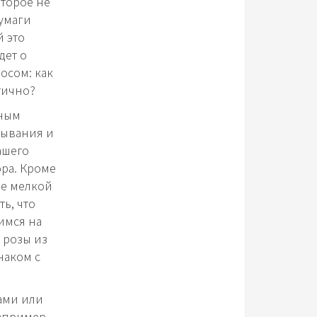
оторое не
бумаги
 это
дет о
осом: как
тично?
ьным
дывания и
ашего
ра. Кроме
ие мелкой
ь, что
имся на
 розы из
знаком с
гами или
апример,