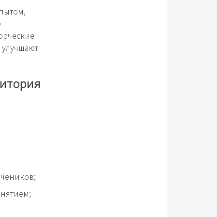
опытом,
е
ворческие
и улучшают
дитория
учеников;
анятием;