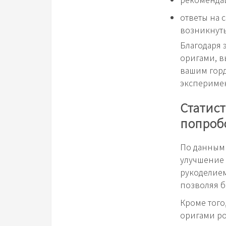
ответы на 
возникнуть
Благодаря 
оригами, в
вашим горд
экспериме
Статист
попроб
По данным 
улучшение 
рукоделием.
позволяя б
Кроме того
оригами ро