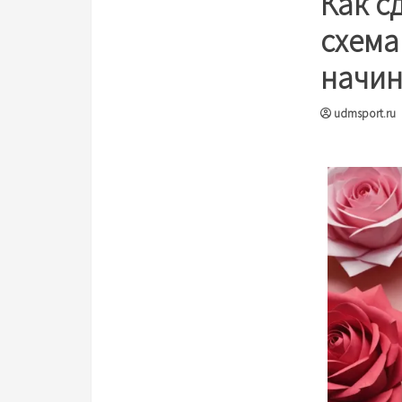
Как с
схема
начин
udmsport.ru