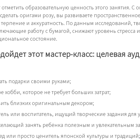
т отметить образовательную ценность этого занятия. С 
к сделать оригами розу, вы развиваете пространственно
терпение и аккуратность. По данным исследований, т
ключающие работу с бумагой, снижают уровень стресса 
циональное состояние.
дойдет этот мастер-класс: целевая ау
ать подарки своими руками;
е хобби, которое не требует больших затрат;
вить близких оригинальным декором;
ель или воспитатель, ищущий творческие задания для 
желающий занять ребёнка полезным и увлекательным з
ед или просто ценитель японской культуры и традиций;