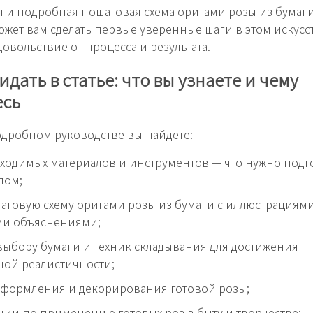
тья и подробная пошаговая схема оригами розы из бума
может вам сделать первые уверенные шаги в этом искусс
довольствие от процесса и результата.
идать в статье: что вы узнаете и чему
есь
дробном руководстве вы найдете:
ходимых материалов и инструментов — что нужно подг
лом;
аговую схему оригами розы из бумаги с иллюстрациям
и объяснениями;
выбору бумаги и техник складывания для достижения
ной реалистичности;
оформления и декорирования готовой розы;
ии по применению готовых роз в быту и творчестве;