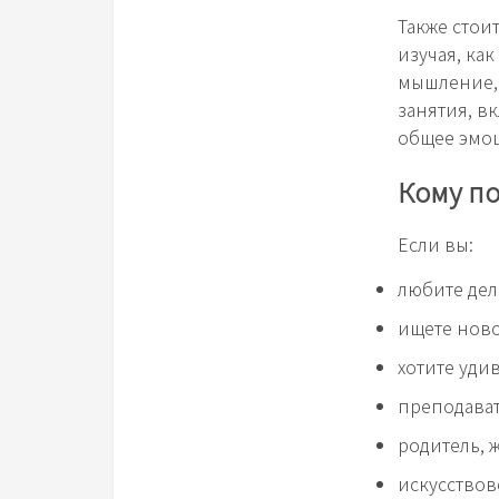
Также стои
изучая, ка
мышление, 
занятия, в
общее эмо
Кому по
Если вы:
любите дел
ищете ново
хотите уди
преподават
родитель, 
искусствов