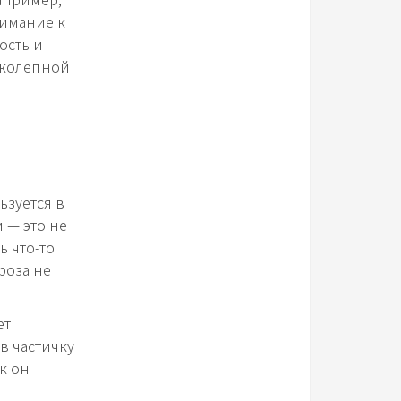
нимание к
ость и
иколепной
ьзуется в
 — это не
ь что-то
роза не
ет
в частичку
к он