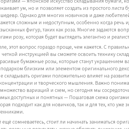
 оригами — японское искусство складывания бумаги, к
окаивает ум, но и позволяет создать из простого листа 
шедевр. Однако для многих новичков и даже любителей
кажется сложным и недоступным, особенно когда речь и
зысканных фигур, таких как роза. Многие задаются вопр
игами розу, которая будет выглядеть элегантно и реалис
еле, этот вопрос гораздо проще, чем кажется. С правил
 четкой инструкцией вы сможете освоить технику скла
красивые бумажные розы, которые станут украшением в
 подарком близким или элементом оригинального деко
ие складывать оригами положительно влияет на развит
концентрации и творческого мышления. Важно понимат
 множество вариаций и схем, но сегодня мы сосредоточ
амых доступных и понятных — Пошаговая схема оригами
орая подходит как для новичков, так и для тех, кто уже 
техниками.
ё ещё сомневаетесь, стоит ли начинать заниматься ори
деть реальные результаты, можно обратить внимание, н