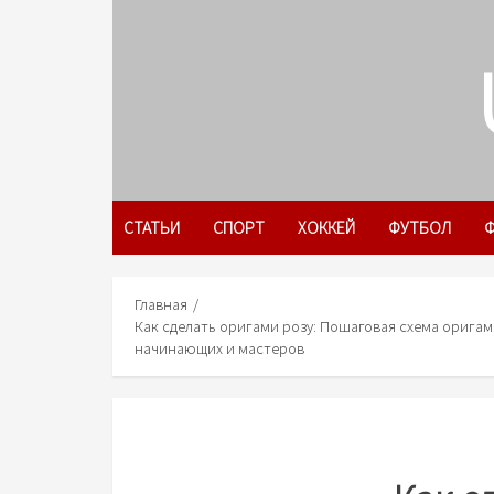
Skip
to
content
СТАТЬИ
СПОРТ
ХОККЕЙ
ФУТБОЛ
Ф
Главная
Как сделать оригами розу: Пошаговая схема орига
начинающих и мастеров