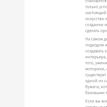
становится
только усп
настоящий 
искусство 
создании и
сделать ор
На самом д
подходом и
создавать 
интерьера,
того, умен
моторики, 
существует
одной из с
бумаги, кот
базовыми 
Если вы вс
хотите уви