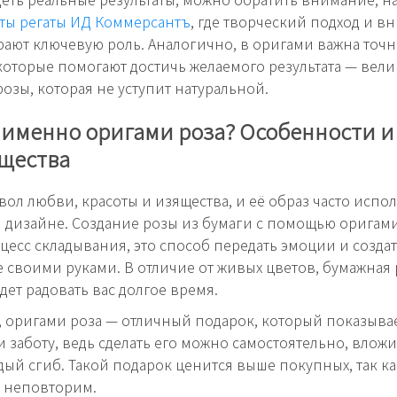
аты регаты ИД Коммерсантъ
, где творческий подход и в
рают ключевую роль. Аналогично, в оригами важна точн
которые помогают достичь желаемого результата — вел
озы, которая не уступит натуральной.
 именно оригами роза? Особенности и
щества
вол любви, красоты и изящества, и её образ часто испол
и дизайне. Создание розы из бумаги с помощью оригами
цесс складывания, это способ передать эмоции и создат
 своими руками. В отличие от живых цветов, бумажная 
дет радовать вас долгое время.
, оригами роза — отличный подарок, который показыва
 заботу, ведь сделать его можно самостоятельно, вложи
дый сгиб. Такой подарок ценится выше покупных, так ка
 неповторим.