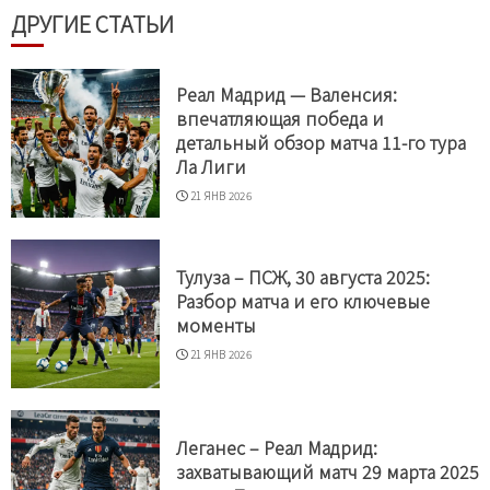
ДРУГИЕ СТАТЬИ
Реал Мадрид — Валенсия:
впечатляющая победа и
детальный обзор матча 11-го тура
Ла Лиги
21 ЯНВ 2026
Тулуза – ПСЖ, 30 августа 2025:
Разбор матча и его ключевые
моменты
21 ЯНВ 2026
Леганес – Реал Мадрид:
захватывающий матч 29 марта 2025