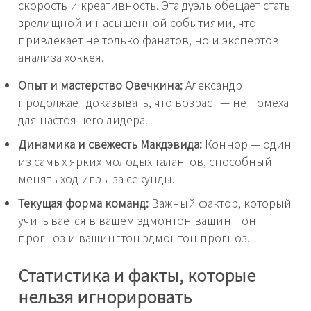
скорость и креативность. Эта дуэль обещает стать
зрелищной и насыщенной событиями, что
привлекает не только фанатов, но и экспертов
анализа хоккея.
Опыт и мастерство Овечкина:
Александр
продолжает доказывать, что возраст — не помеха
для настоящего лидера.
Динамика и свежесть Макдэвида:
Коннор — один
из самых ярких молодых талантов, способный
менять ход игры за секунды.
Текущая форма команд:
Важный фактор, который
учитывается в вашем эдмонтон вашингтон
прогноз и вашингтон эдмонтон прогноз.
Статистика и факты, которые
нельзя игнорировать