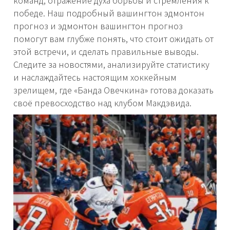
победе. Наш подробный вашингтон эдмонтон
прогноз и эдмонтон вашингтон прогноз
помогут вам глубже понять, что стоит ожидать от
этой встречи, и сделать правильные выводы.
Следите за новостями, анализируйте статистику
и наслаждайтесь настоящим хоккейным
зрелищем, где «Банда Овечкина» готова доказать
своё превосходство над клубом Макдэвида.