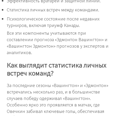
Эффективность вратарей и защитной линии.
Статистика личных встреч между командами.
Психологическое состояние после недавних
турниров, включая триумф Канады.
Все эти компоненты учитываются при
составлении прогноза «Эдмонтон Вашингтон» и
«Вашингтон Эдмонтон» прогнозов у экспертов и
аналитиков.
Как выглядит статистика личных
встреч команд?
За последние сезоны «Вашингтон» и «Эдмонтон»
встречались несколько раз, и в большинстве
случаев победу одерживал «Вашингтон».
Особенно ярко это проявляется в матчах, где
Овечкин забивал ключевые голы, обеспечивая