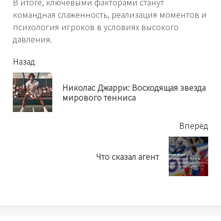
В итоге, ключевыми факторами станут
командная слаженность, реализация моментов и
психология игроков в условиях высокого
давления.
читать
Назад
еще
Николас Джарри: Восходящая звезда
Пр
мирового тенниса
нов
Вперёд
Next
Что сказал агент
post: