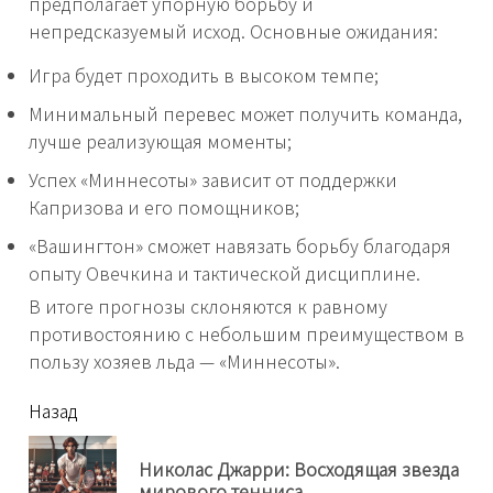
предполагает упорную борьбу и
непредсказуемый исход. Основные ожидания:
Игра будет проходить в высоком темпе;
Минимальный перевес может получить команда,
лучше реализующая моменты;
Успех «Миннесоты» зависит от поддержки
Капризова и его помощников;
«Вашингтон» сможет навязать борьбу благодаря
опыту Овечкина и тактической дисциплине.
В итоге прогнозы склоняются к равному
противостоянию с небольшим преимуществом в
пользу хозяев льда — «Миннесоты».
читать
Назад
еще
Николас Джарри: Восходящая звезда
Пр
мирового тенниса