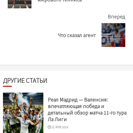
нов
Вперёд
Next
Что сказал агент
post:
ДРУГИЕ СТАТЬИ
Реал Мадрид — Валенсия:
впечатляющая победа и
детальный обзор матча 11-го тура
Ла Лиги
21 ЯНВ 2026