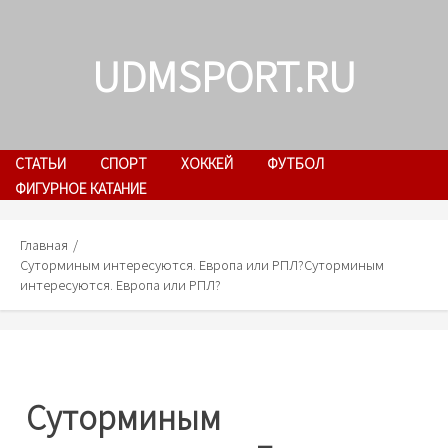
Skip
to
UDMSPORT.RU
content
СТАТЬИ
СПОРТ
ХОККЕЙ
ФУТБОЛ
ФИГУРНОЕ КАТАНИЕ
Главная
Суторминым интересуются. Европа или РПЛ?
Суторминым
интересуются. Европа или РПЛ?
Суторминым