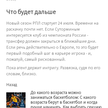
Что будет дальше
Новый сезон РПЛ стартует 24 июля. Времени на
раскачку почти нет. Если Суторминым
интересуется клуб из чемпионата России -
трансфер должен закрыться в ближайшие дни.
Если речь действительно о Европе, то это будет
первый подобный шаг в карьере игрока - и,
пожалуй, самый рискованный.
Пока агент держит интригу. Развязка, судя по его
словам, близко.
читать
Назад
еще
До какого возраста можно
заниматься баскетболом: С какого
Пр
возраста берут в баскетбол и когда
нов
лучше начинать. Как выбрать секцию