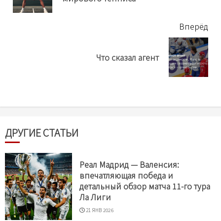
нов
Вперёд
Next
Что сказал агент
post:
ДРУГИЕ СТАТЬИ
Реал Мадрид — Валенсия:
впечатляющая победа и
детальный обзор матча 11-го тура
Ла Лиги
21 ЯНВ 2026