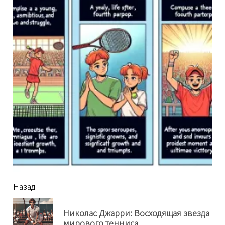
читать
Назад
еще
Николас Джарри: Восходящая звезда
Пр
мирового тенниса